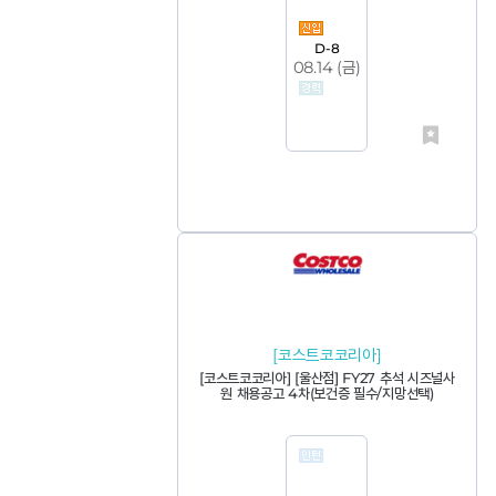
D-8
08.14 (
금
)
[코스트코코리아]
[코스트코코리아] [울산점] FY27 추석 시즈널사
원 채용공고 4차(보건증 필수/지망선택)