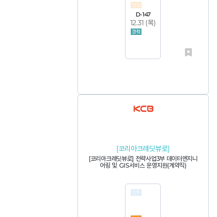
D-147
12.31 (
목
)
[코리아크레딧뷰로]
[코리아크레딧뷰로] 전략사업3부 데이터엔지니
어링 및 GIS서비스 운영지원(계약직)