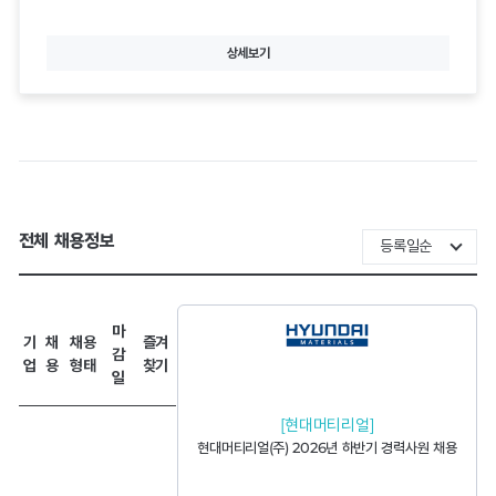
상세보기
전체 채용정보
마
기
채
채용
즐겨
감
업
용
형태
찾기
일
[현대머티리얼]
현대머티리얼(주) 2026년 하반기 경력사원 채용