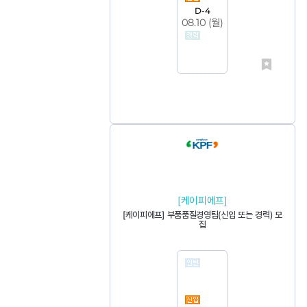
D-4
08.10 (
월
)
[케이피에프]
[케이피에프] 부품품질경영팀(신입 또는 경력) 모
집